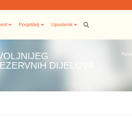
jent
Posjetitelj
Uposlenik
VOLJNIJEG
Poče
EZERVNIH DIJELOVA