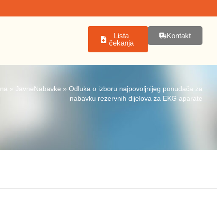
Lista
Kontakt
čekanja
tna
»
JavneNabavke
»
Odluka o izboru najpovoljnijeg ponuđača za
nabavku rezervnih dijelova za EKG aparate