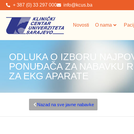
+ 387 (0) 33 297 000
info@kcus.ba
Novosti
O nama
Paci
ODLUKA O IZBORU NAJPO
PONUĐAČA ZA NABAVKU R
ZA EKG APARATE
Nazad na sve javne nabavke