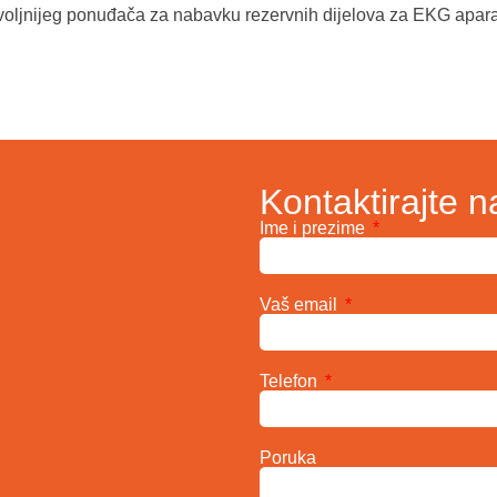
voljnijeg ponuđača za nabavku rezervnih dijelova za EKG apar
Kontaktirajte n
Ime i prezime
Vaš email
Telefon
Poruka