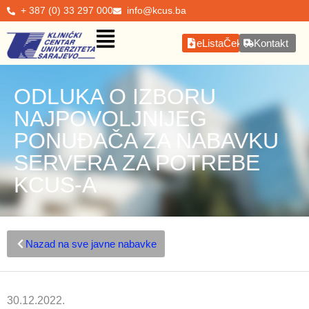
+ 387 (0) 33 297 000
info@kcus.ba
eListaČekanja
Kontakt
ODLUKA O IZBORU
NAJPOVOLJNIJEG
PONUĐAČA ZA NABAVKU
SERVERA ZA POTREBE
KCUS-A
Nazad na sve javne nabavke
30.12.2022.