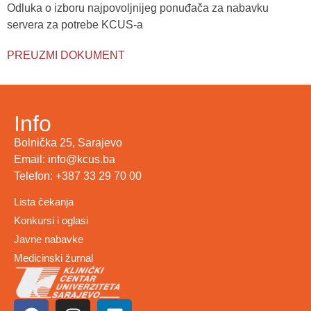
Odluka o izboru najpovoljnijeg ponuđača za nabavku
servera za potrebe KCUS-a
PREUZMI DOKUMENT
Info
Bolnička 25, Sarajevo
Email: info@kcus.ba
Telefon: +387 33 29 70 00
Lista čekanja
Konkursi i oglasi
Javne nabavke
Medicinski žurnal