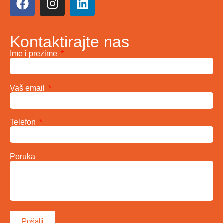
Kontaktirajte nas
Ime i prezime
Vaš email
Telefon
Poruka
Pošalji