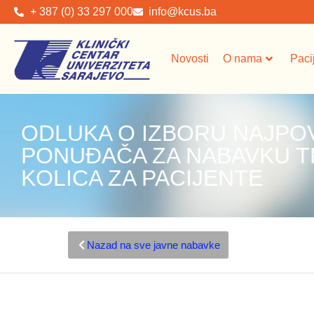
+ 387 (0) 33 297 000
info@kcus.ba
Novosti
O nama
Paci
ODLUKA O IZBORU NAJPO
PONUĐAČA ZA NABAVKU 
KOLICA ZA PACIJENTE
Nazad na sve javne nabavke