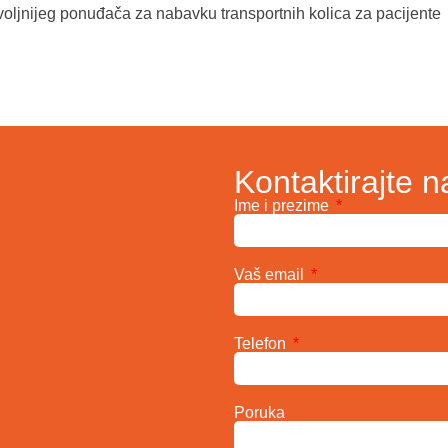
oljnijeg ponuđača za nabavku transportnih kolica za pacijente
Kontaktirajte n
Ime i prezime
Vaš email
Telefon
Poruka