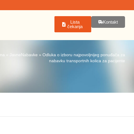
Lista
Kontakt
čekanja
tna
»
JavneNabavke
»
Odluka o izboru najpovoljnijeg ponuđača za
nabavku transportnih kolica za pacijente