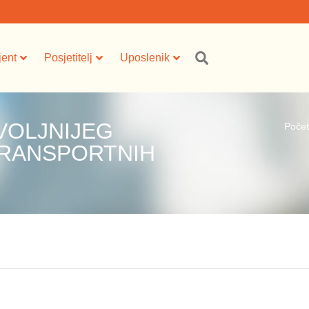
jent
Posjetitelj
Uposlenik
VOLJNIJEG
Poče
TRANSPORTNIH