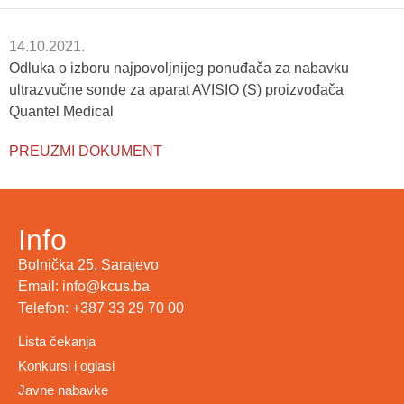
14.10.2021.
Odluka o izboru najpovoljnijeg ponuđača za nabavku
ultrazvučne sonde za aparat AVISIO (S) proizvođača
Quantel Medical
PREUZMI DOKUMENT
Info
Bolnička 25, Sarajevo
Email: info@kcus.ba
Telefon: +387 33 29 70 00
Lista čekanja
Konkursi i oglasi
Javne nabavke