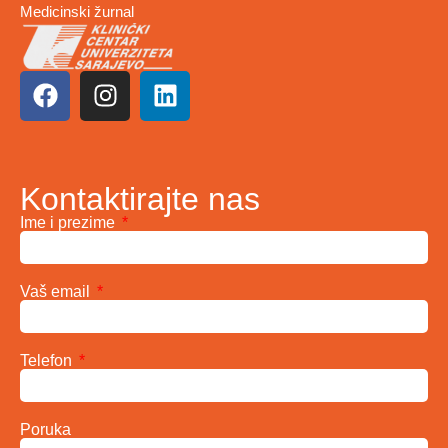
Medicinski žurnal
Kontaktirajte nas
Ime i prezime
Vaš email
Telefon
Poruka