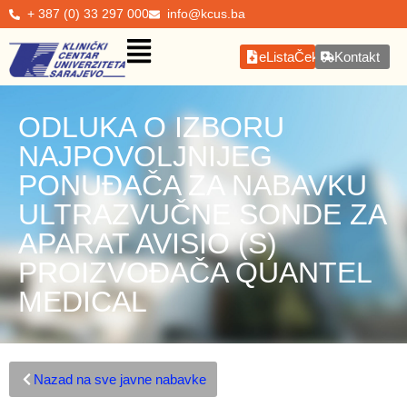
+ 387 (0) 33 297 000
info@kcus.ba
eListaČekanja
Kontakt
ODLUKA O IZBORU
NAJPOVOLJNIJEG
PONUĐAČA ZA NABAVKU
ULTRAZVUČNE SONDE ZA
APARAT AVISIO (S)
PROIZVOĐAČA QUANTEL
MEDICAL
Nazad na sve javne nabavke