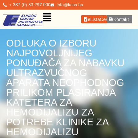
+ 387 (0) 33 297 000
info@kcus.ba
eListaČekanja
Kontakt
ODLUKA O IZBORU
NAJPOVOLJNIJEG
PONUĐAČA ZA NABAVKU
ULTRAZVUČNOG
APARATA NEOPHODNOG
PRILIKOM PLASIRANJA
KATETERA ZA
HEMODIJALIZU ZA
POTREBE KLINIKE ZA
HEMODIJALIZU