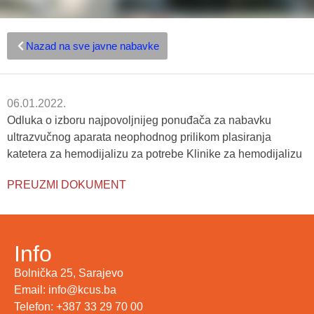
Nazad na sve javne nabavke
06.01.2022.
Odluka o izboru najpovoljnijeg ponuđača za nabavku
ultrazvučnog aparata neophodnog prilikom plasiranja
katetera za hemodijalizu za potrebe Klinike za hemodijalizu
PREUZMI DOKUMENT
Info
Bolnička 25, Sarajevo
Email: info@kcus.ba
Telefon: +387 33 29 70 00