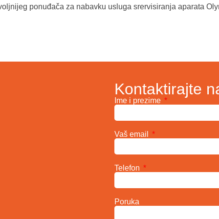
voljnijeg ponuđača za nabavku usluga srervisiranja aparata Ol
Kontaktirajte n
Ime i prezime
Vaš email
Telefon
Poruka