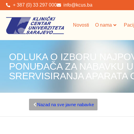
+ 387 (0) 33 297 000
info@kcus.ba
Novosti
O nama
Paci
ODLUKA O IZBORU NAJPO
PONUĐAČA ZA NABAVKU 
SRERVISIRANJA APARATA
Nazad na sve javne nabavke