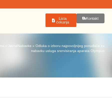
Lista
Kontakt
čekanja
tna
»
JavneNabavke
»
Odluka o izboru najpovoljnijeg ponuđača za
nabavku usluga srervisiranja aparata Olympus