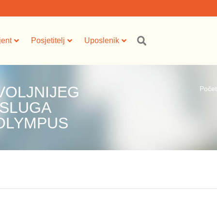
jent
Posjetitelj
Uposlenik
VOLJNIJEG
Poče
USLUGA
 OLYMPUS