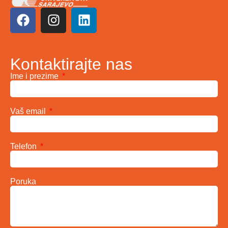
Kontaktirajte nas
Ime i prezime
Vaš email
Telefon
Poruka