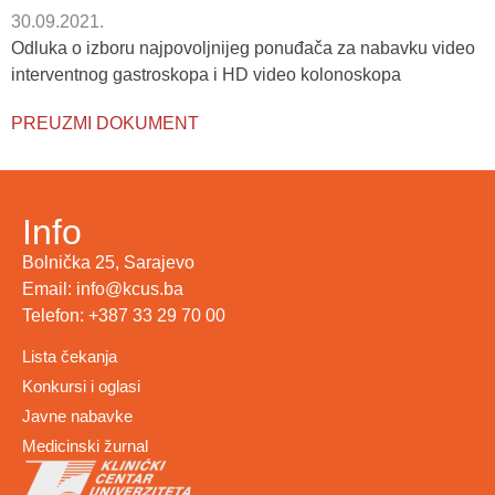
30.09.2021.
Odluka o izboru najpovoljnijeg ponuđača za nabavku video
interventnog gastroskopa i HD video kolonoskopa
PREUZMI DOKUMENT
Info
Bolnička 25, Sarajevo
Email: info@kcus.ba
Telefon: +387 33 29 70 00
Lista čekanja
Konkursi i oglasi
Javne nabavke
Medicinski žurnal