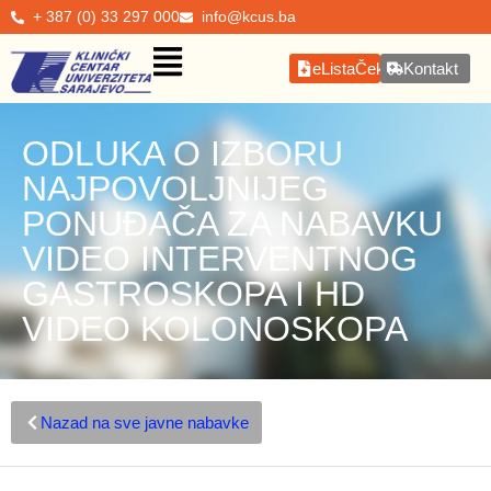
+ 387 (0) 33 297 000
info@kcus.ba
eListaČekanja
Kontakt
ODLUKA O IZBORU
NAJPOVOLJNIJEG
PONUĐAČA ZA NABAVKU
VIDEO INTERVENTNOG
GASTROSKOPA I HD
VIDEO KOLONOSKOPA
Nazad na sve javne nabavke