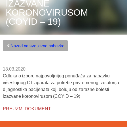
IZAZVANE
KORONOVIRUSOM
(COYID – 19)
Nazad na sve javne nabavke
18.03.2020.
Odluka o izboru najpovoljnijeg ponuđača za nabavku
višeslojnog CT aparata za potrebe privremenog Izolatorija –
dijagnostika pacijenata koji boluju od zarazne bolesti
izazvane koronovirusom (COYID – 19)
PREUZMI DOKUMENT