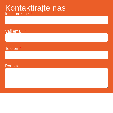
Kontaktirajte nas
Ime i prezime
Vaš email
Telefon
Poruka
Pošalji