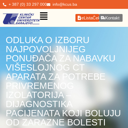
+ 387 (0) 33 297 000
info@kcus.ba
eListaČekanja
Kontakt
ODLUKA O IZBORU
NAJPOVOLJNIJEG
PONUĐAČA ZA NABAVKU
VIŠESLOJNOG CT
APARATA ZA POTREBE
PRIVREMENOG
IZOLATORIJA –
DIJAGNOSTIKA
PACIJENATA KOJI BOLUJU
OD ZARAZNE BOLESTI