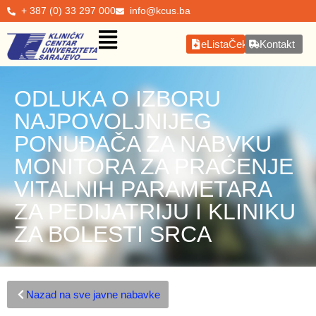
+ 387 (0) 33 297 000
info@kcus.ba
eListaČekanja
Kontakt
ODLUKA O IZBORU
NAJPOVOLJNIJEG
PONUĐAČA ZA NABVKU
MONITORA ZA PRAĆENJE
VITALNIH PARAMETARA
ZA PEDIJATRIJU I KLINIKU
ZA BOLESTI SRCA
Nazad na sve javne nabavke