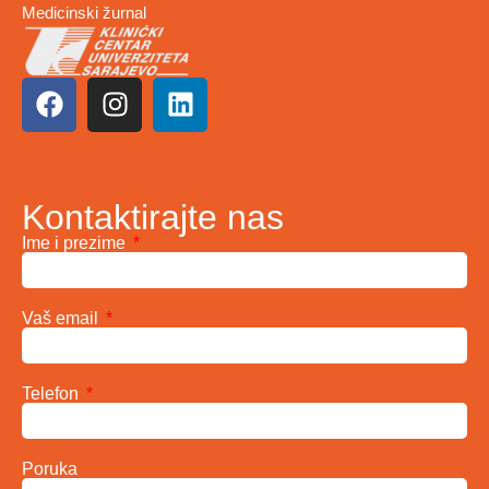
Medicinski žurnal
Kontaktirajte nas
Ime i prezime
Vaš email
Telefon
Poruka