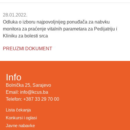
28.01.2022.
Odluka o izboru najpovoljnijeg ponuđača za nabvku
monitora za praćenje vitalnih parametara za Pedijatriju i
Kliniku za bolesti srca
PREUZMI DOKUMENT
Info
Bolnička 25, Sarajevo
Email: info@kcus.ba
Telefon: +387 33 29 70 00
Lista čekanja
Konkursi i oglasi
Javne nabavke