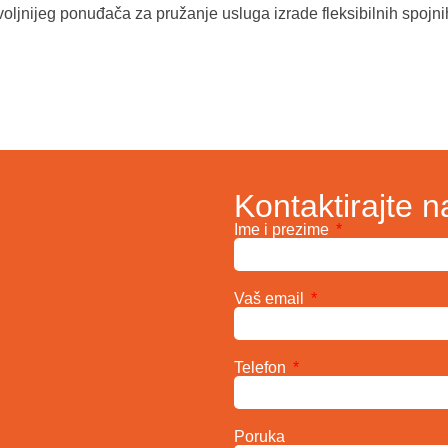
oljnijeg ponuđača za pružanje usluga izrade fleksibilnih spojni
Kontaktirajte n
Ime i prezime
Vaš email
Telefon
Poruka