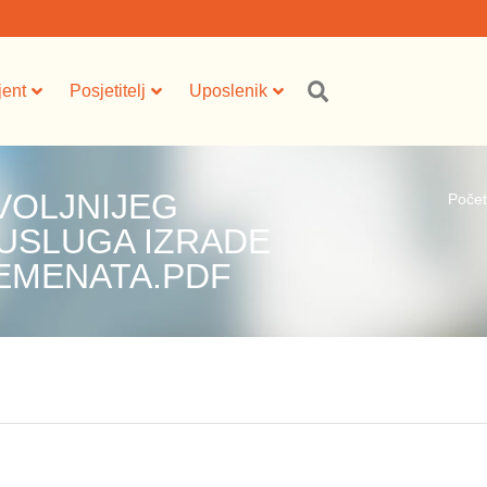
jent
Posjetitelj
Uposlenik
VOLJNIJEG
Poče
USLUGA IZRADE
LEMENATA.PDF