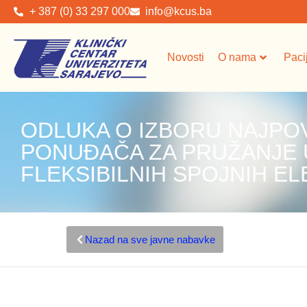
+ 387 (0) 33 297 000
info@kcus.ba
Novosti
O nama
Paci
ODLUKA O IZBORU NAJPO
PONUĐAČA ZA PRUŽANJE 
FLEKSIBILNIH SPOJNIH E
Nazad na sve javne nabavke