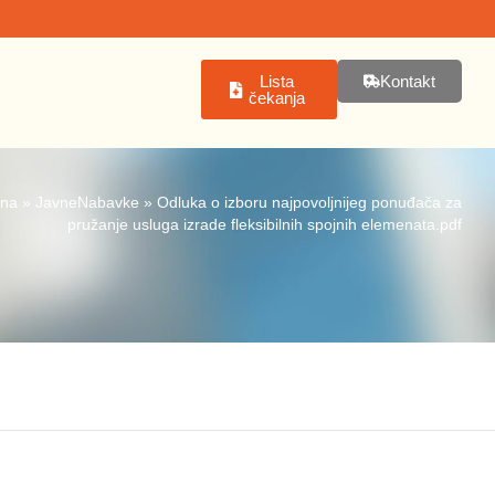
Lista
Kontakt
čekanja
tna
»
JavneNabavke
»
Odluka o izboru najpovoljnijeg ponuđača za
pružanje usluga izrade fleksibilnih spojnih elemenata.pdf