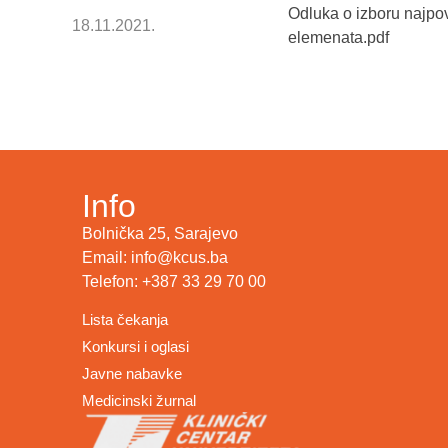
Odluka o izboru najpov
18.11.2021.
elemenata.pdf
Info
Bolnička 25, Sarajevo
Email: info@kcus.ba
Telefon: +387 33 29 70 00
Lista čekanja
Konkursi i oglasi
Javne nabavke
Medicinski žurnal