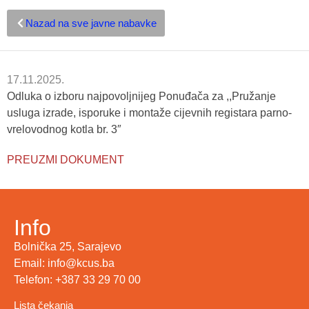
Nazad na sve javne nabavke
17.11.2025.
Odluka o izboru najpovoljnijeg Ponuđača za ,,Pružanje
usluga izrade, isporuke i montaže cijevnih registara parno-
vrelovodnog kotla br. 3″
PREUZMI DOKUMENT
Info
Bolnička 25, Sarajevo
Email: info@kcus.ba
Telefon: +387 33 29 70 00
Lista čekanja