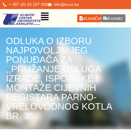
+ 387 (0) 33 297 000
info@kcus.ba
eListaČekanja
Kontakt
ODLUKA O IZBORU
NAJPOVOLJNIJEG
PONUĐAČA ZA
,,PRUŽANJE USLUGA
IZRADE, ISPORUKE I
MONTAŽE CIJEVNIH
REGISTARA PARNO-
VRELOVODNOG KOTLA
BR. 3″