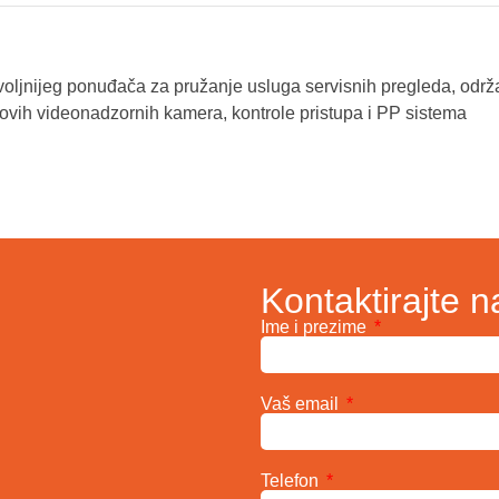
voljnijeg ponuđača za pružanje usluga servisnih pregleda, odr
ovih videonadzornih kamera, kontrole pristupa i PP sistema
Kontaktirajte n
Ime i prezime
Vaš email
Telefon