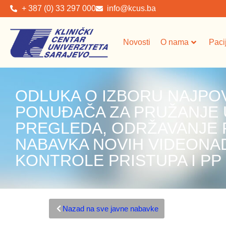
+ 387 (0) 33 297 000
info@kcus.ba
Novosti
O nama
Paci
ODLUKA O IZBORU NAJPO
PONUĐAČA ZA PRUŽANJE 
PREGLEDA, ODRŽAVANJE 
NABAVKA NOVIH VIDEONA
KONTROLE PRISTUPA I PP
Nazad na sve javne nabavke