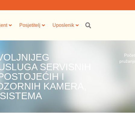
jent
Posjetitelj
Uposlenik
VOLJNIJEG
Poče
pružanje
USLUGA SERVISNIH
POSTOJEĆIH I
DZORNIH KAMERA,
 SISTEMA