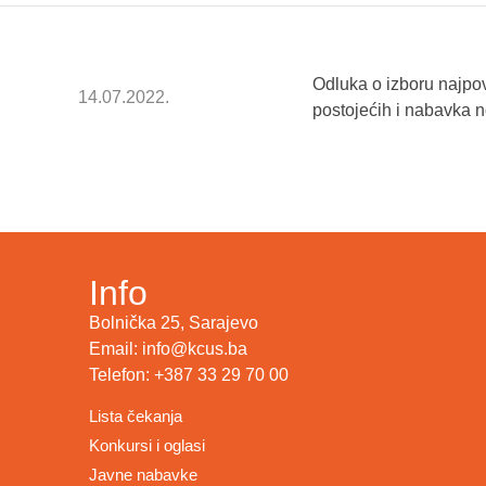
Odluka o izboru najpo
14.07.2022.
postojećih i nabavka n
Info
Bolnička 25, Sarajevo
Email: info@kcus.ba
Telefon: +387 33 29 70 00
Lista čekanja
Konkursi i oglasi
Javne nabavke