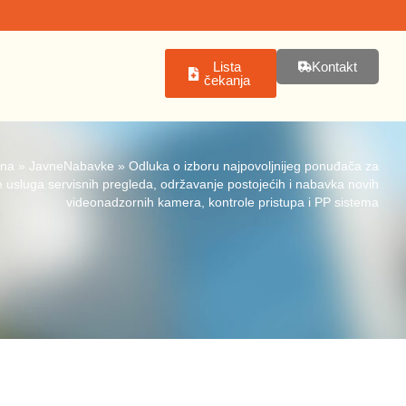
Lista
Kontakt
čekanja
tna
»
JavneNabavke
»
Odluka o izboru najpovoljnijeg ponuđača za
 usluga servisnih pregleda, održavanje postojećih i nabavka novih
videonadzornih kamera, kontrole pristupa i PP sistema