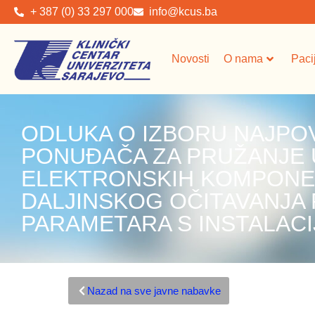
+ 387 (0) 33 297 000
info@kcus.ba
Novosti
O nama
Paci
ODLUKA O IZBORU NAJPO
PONUĐAČA ZA PRUŽANJE
ELEKTRONSKIH KOMPONE
DALJINSKOG OČITAVANJA
PARAMETARA S INSTALACI
Nazad na sve javne nabavke