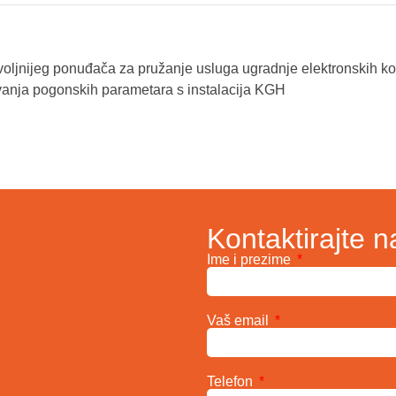
voljnijeg ponuđača za pružanje usluga ugradnje elektronskih k
avanja pogonskih parametara s instalacija KGH
Kontaktirajte n
Ime i prezime
Vaš email
Telefon