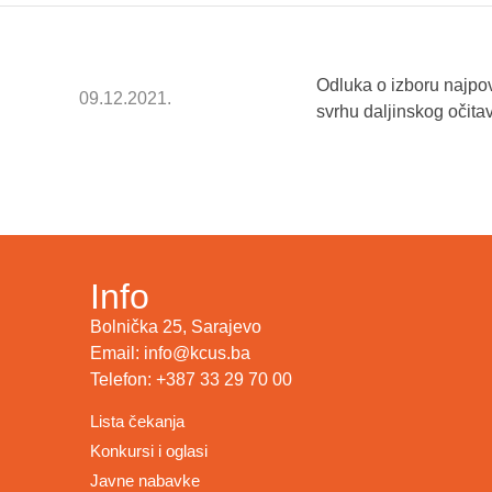
Odluka o izboru najpo
09.12.2021.
svrhu daljinskog očit
Info
Bolnička 25, Sarajevo
Email: info@kcus.ba
Telefon: +387 33 29 70 00
Lista čekanja
Konkursi i oglasi
Javne nabavke