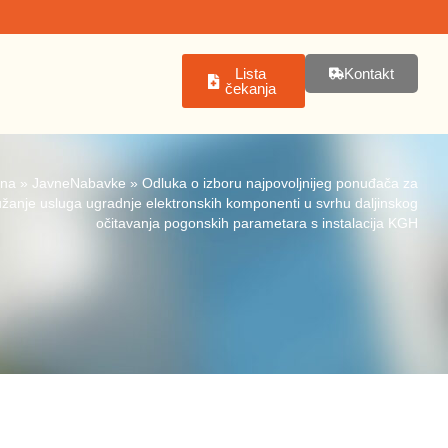
Lista
Kontakt
čekanja
tna
»
JavneNabavke
»
Odluka o izboru najpovoljnijeg ponuđača za
užanje usluga ugradnje elektronskih komponenti u svrhu daljinskog
očitavanja pogonskih parametara s instalacija KGH