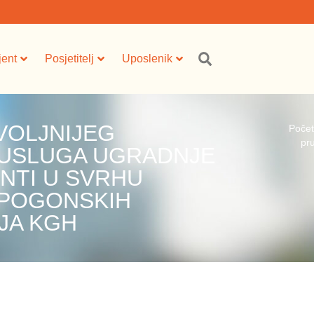
jent
Posjetitelj
Uposlenik
VOLJNIJEG
Poče
pr
 USLUGA UGRADNJE
NTI U SVRHU
 POGONSKIH
JA KGH