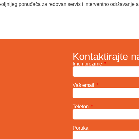
oljnijeg ponuđača za redovan servis i interventno održavanje 
Kontaktirajte n
Ime i prezime
Vaš email
Telefon
Poruka