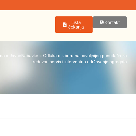
Lista
Kontakt
čekanja
tna
»
JavneNabavke
»
Odluka o izboru najpovoljnijeg ponuđača za
redovan servis i interventno održavanje agregata