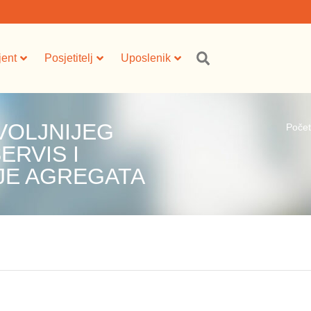
jent
Posjetitelj
Uposlenik
VOLJNIJEG
Poče
RVIS I
JE AGREGATA