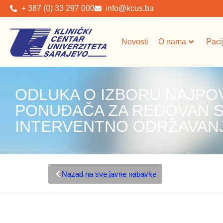
+ 387 (0) 33 297 000
info@kcus.ba
Novosti
O nama
Paci
ODLUKA O IZBORU NAJPO
PONUĐAČA ZA REDOVAN SE
INTERVENTNO ODRŽAVAN
Nazad na sve javne nabavke