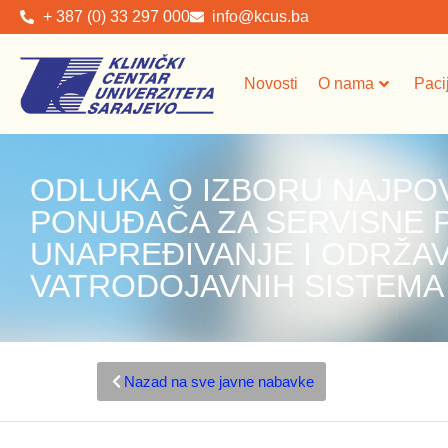
+ 387 (0) 33 297 000
info@kcus.ba
Novosti
O nama
Paci
ODLUKA O IZBORU NAJPO
PONUĐAČA ZA SERVISNE 
UNAPREĐIVANJE I ODRŽA
VATRODOJAVNIH SISTEMA 
Nazad na sve javne nabavke