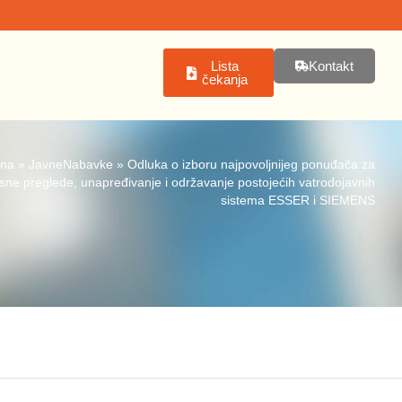
Lista
Kontakt
čekanja
tna
»
JavneNabavke
»
Odluka o izboru najpovoljnijeg ponuđača za
isne preglede, unapređivanje i održavanje postojećih vatrodojavnih
sistema ESSER i SIEMENS