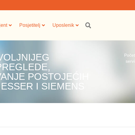
jent
Posjetitelj
Uposlenik
VOLJNIJEG
Poče
serv
PREGLEDE,
VANJE POSTOJEĆIH
ESSER I SIEMENS