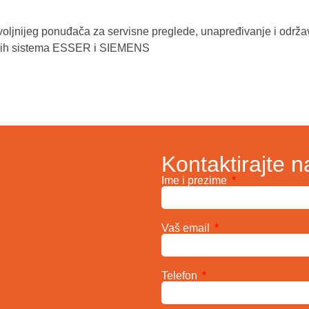
voljnijeg ponuđača za servisne preglede, unapređivanje i održa
vnih sistema ESSER i SIEMENS
Kontaktirajte n
Ime i prezime
Vaš email
Telefon