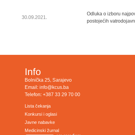
Odluka o izboru najpo
30.09.2021.
postojećih vatrodoja
Info
Bolnička 25, Sarajevo
Email: info@kcus.ba
Telefon: +387 33 29 70 00
Lista čekanja
Konkursi i oglasi
Javne nabavke
Medicinski žurnal