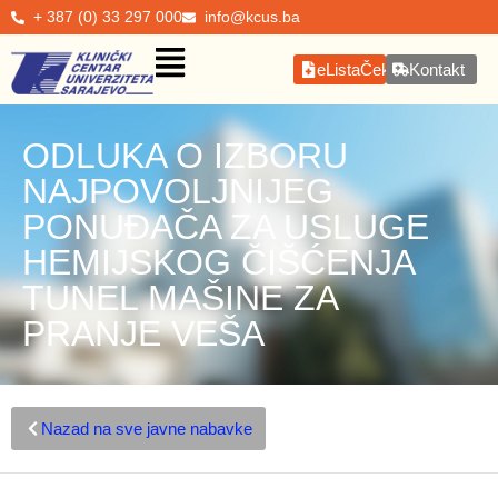
+ 387 (0) 33 297 000
info@kcus.ba
eListaČekanja
Kontakt
ODLUKA O IZBORU
NAJPOVOLJNIJEG
PONUĐAČA ZA USLUGE
HEMIJSKOG ČIŠĆENJA
TUNEL MAŠINE ZA
PRANJE VEŠA
Nazad na sve javne nabavke