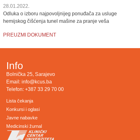
28.01.2022.
Odluka o izboru najpovoljnijeg ponuđača za usluge
hemijskog čišćenja tunel mašine za pranje veša
PREUZMI DOKUMENT
Info
Bolnička 25, Sarajevo
Email: info@kcus.ba
Telefon: +387 33 29 70 00
Lista čekanja
Konkursi i oglasi
Javne nabavke
Medicinski žurnal