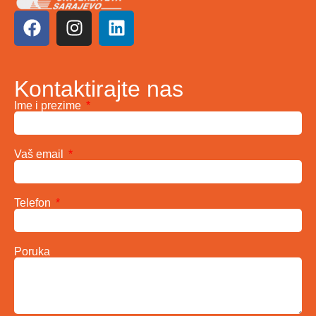
Kontaktirajte nas
Ime i prezime
Vaš email
Telefon
Poruka