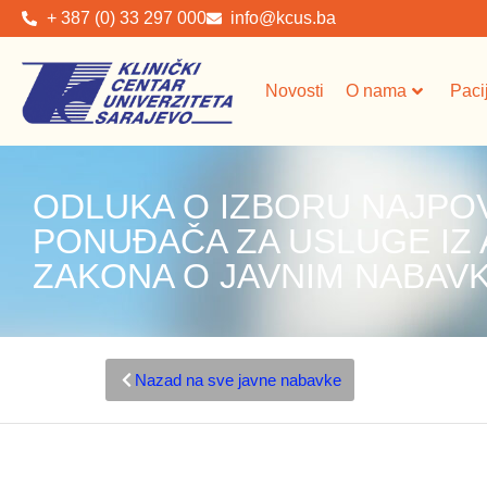
+ 387 (0) 33 297 000
info@kcus.ba
Novosti
O nama
Paci
ODLUKA O IZBORU NAJPO
PONUĐAČA ZA USLUGE IZ A
ZAKONA O JAVNIM NABAVK
Nazad na sve javne nabavke