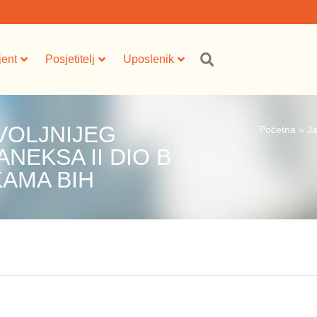
jent
Posjetitelj
Uposlenik
VOLJNIJEG
Početna
»
J
NEKSA II DIO B
AMA BIH