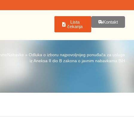
Lista
Kontakt
čekanja
avneNabavke
»
Odluka o izboru najpovoljnijeg ponuđača za usluge
iz Aneksa II dio B zakona o javnim nabavkama BiH