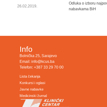
Odluka o izboru najpov
26.02.2019.
nabavkama BiH
Info
Bolnička 25, Sarajevo
Email: info@kcus.ba
Telefon: +387 33 29 70 00
Lista čekanja
Konkursi i oglasi
Javne nabavke
Medicinski žurnal