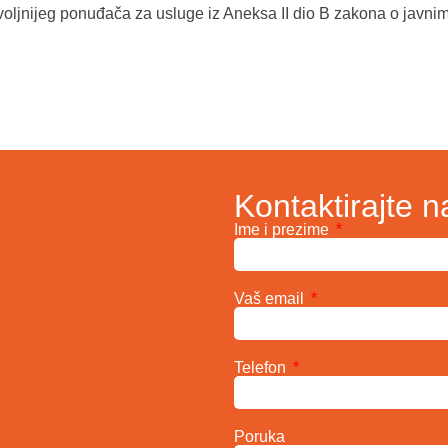
oljnijeg ponuđača za usluge iz Aneksa II dio B zakona o javni
Kontaktirajte n
Ime i prezime
Vaš email
Telefon
Poruka