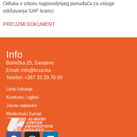
Odluka o izboru najpovoljnijeg ponuđača za usluge
održavanja SAP licenci
PREUZMI DOKUMENT
Info
Bolnička 25, Sarajevo
Email: info@kcus.ba
Telefon: +387 33 29 70 00
Lista čekanja
Konkursi i oglasi
Javne nabavke
Medicinski žurnal