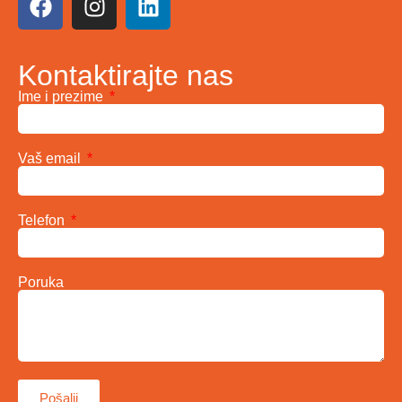
Kontaktirajte nas
Ime i prezime
Vaš email
Telefon
Poruka
Pošalji