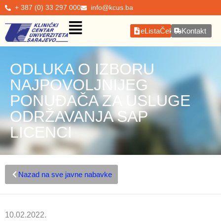
+ 387 (0) 33 297 000
info@kcus.ba
eListaČekanja
Kontakt
ODLUKA O IZBORU
NAJPOVOLJNIJEG
PONUĐAČA ZA USLUGE
ODRŽAVANJA SAP
LICENCI
Nazad na sve javne nabavke
10.02.2022.