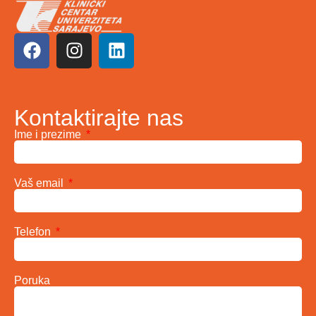
Kontaktirajte nas
Ime i prezime
Vaš email
Telefon
Poruka