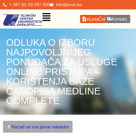
+ 387 (0) 33 297 000
info@kcus.ba
eListaČekanja
Kontakt
ODLUKA O IZBORU
NAJPOVOLJNIJEG
PONUĐAČA ZA USLUGE
ONLINE PRISTUPA –
KORIŠTENJA BAZE
ČASOPISA MEDLINE
COMPLETE
Nazad na sve javne nabavke