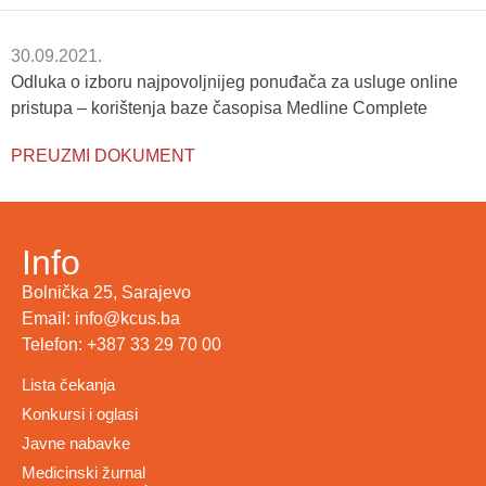
30.09.2021.
Odluka o izboru najpovoljnijeg ponuđača za usluge online
pristupa – korištenja baze časopisa Medline Complete
PREUZMI DOKUMENT
Info
Bolnička 25, Sarajevo
Email: info@kcus.ba
Telefon: +387 33 29 70 00
Lista čekanja
Konkursi i oglasi
Javne nabavke
Medicinski žurnal