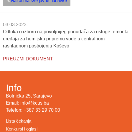
Nazad na sve javne nabavke
03.03.2023.
Odluka o izboru najpovoljnijeg ponuđača za usluge remonta
uređaja za hemijsku pripremu vode u centralnom
rashladnom postrojenju Koševo
PREUZMI DOKUMENT
Info
Bolnička 25, Sarajevo
Email: info@kcus.ba
Telefon: +387 33 29 70 00
Lista čekanja
Konkursi i oglasi