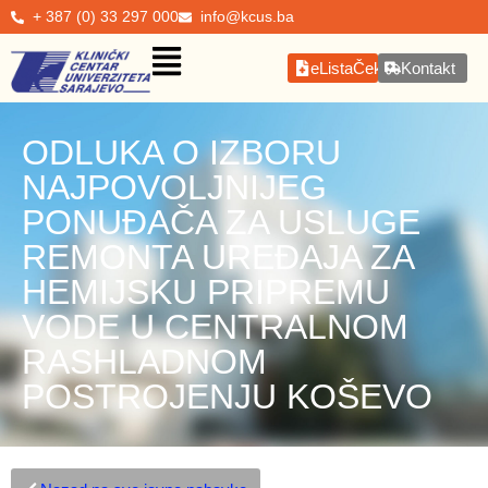
+ 387 (0) 33 297 000
info@kcus.ba
eListaČekanja
Kontakt
ODLUKA O IZBORU
NAJPOVOLJNIJEG
PONUĐAČA ZA USLUGE
REMONTA UREĐAJA ZA
HEMIJSKU PRIPREMU
VODE U CENTRALNOM
RASHLADNOM
POSTROJENJU KOŠEVO