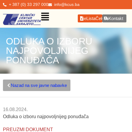
+ 387 (0) 33 297 000
info@kcus.ba
eListaČekanja
Kontakt
ODLUKA O IZBORU
NAJPOVOLJNIJEG
PONUĐAČA
Nazad na sve javne nabavke
16.08.2024.
Odluka o izboru najpovoljnijeg ponuđača
PREUZMI DOKUMENT