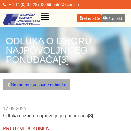
+ 387 (0) 33 297 000
info@kcus.ba
eListaČekanja
Kontakt
ODLUKA O IZBORU
NAJPOVOLJNIJEG
PONUĐAČA[3]
Nazad na sve javne nabavke
17.09.2025.
Odluka o izboru najpovoljnijeg ponuđača[3]
PREUZMI DOKUMENT