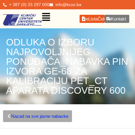
+ 387 (0) 33 297 000
info@kcus.ba
eListaČekanja
Kontakt
ODLUKA O IZBORU
NAJPOVOLJNIJEG
PONUĐAČA_NABAVKA PIN
IZVORA GE-68 ZA
KALIBRACIJU PET_CT
APARATA DISCOVERY 600
Nazad na sve javne nabavke