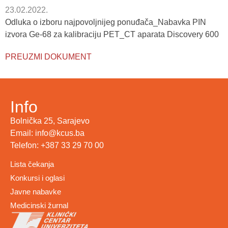
23.02.2022.
Odluka o izboru najpovoljnijeg ponuđača_Nabavka PIN
izvora Ge-68 za kalibraciju PET_CT aparata Discovery 600
PREUZMI DOKUMENT
Info
Bolnička 25, Sarajevo
Email: info@kcus.ba
Telefon: +387 33 29 70 00
Lista čekanja
Konkursi i oglasi
Javne nabavke
Medicinski žurnal