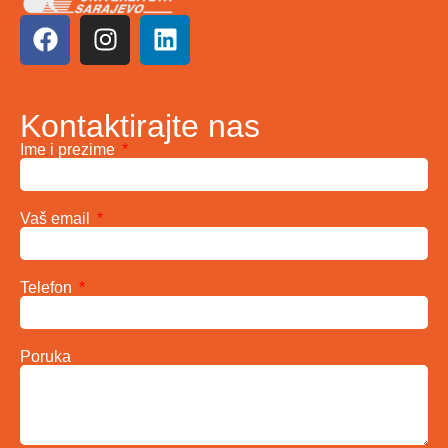
Kontaktirajte nas
Ime i prezime
Vaš email
Telefon
Poruka