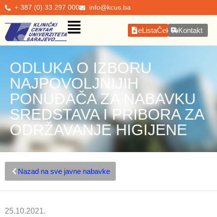
+ 387 (0) 33 297 000
info@kcus.ba
eListaČekanja
Kontakt
ODLUKA O IZBORU
NAJPOVOLJNIJIH
PONUĐAČA ZA NABAVKU
SREDSTAVA I PRIBORA ZA
ODRŽAVANJE HIGIJENE
Nazad na sve javne nabavke
25.10.2021.