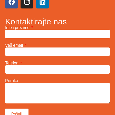
Kontaktirajte nas
Ime i prezime
Vaš email
Telefon
Poruka
Pošalji