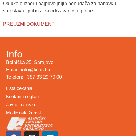
Odluka o izboru najpovoljnijih ponuđača za nabavku
sredstava i pribora za održavanje higijene
PREUZMI DOKUMENT
Info
Bolnička 25, Sarajevo
Email: info@kcus.ba
Telefon: +387 33 29 70 00
Lista čekanja
Konkursi i oglasi
Javne nabavke
Medicinski žurnal