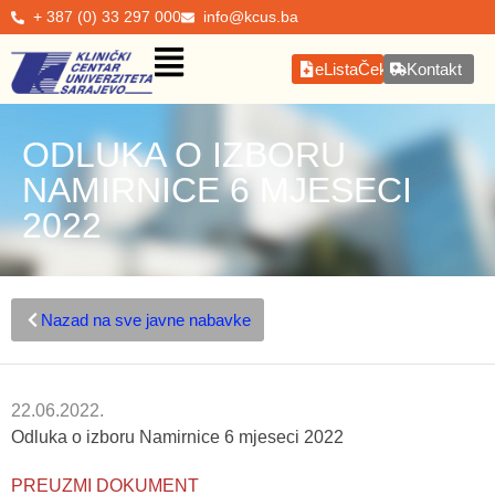
+ 387 (0) 33 297 000
info@kcus.ba
eListaČekanja
Kontakt
ODLUKA O IZBORU
NAMIRNICE 6 MJESECI
2022
Nazad na sve javne nabavke
22.06.2022.
Odluka o izboru Namirnice 6 mjeseci 2022
PREUZMI DOKUMENT