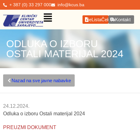
+ 387 (0) 33 297 000
info@kcus.ba
eListaČekanja
Kontakt
ODLUKA O IZBORU
OSTALI MATERIJAL 2024
Nazad na sve javne nabavke
24.12.2024.
Odluka o izboru Ostali materijal 2024
PREUZMI DOKUMENT