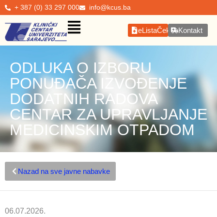
+ 387 (0) 33 297 000
info@kcus.ba
eListaČekanja
Kontakt
ODLUKA O IZBORU
PONUĐAČA IZVOĐENJE
DODATNIH RADOVA
CENTAR ZA UPRAVLJANJE
MEDICINSKIM OTPADOM
Nazad na sve javne nabavke
06.07.2026.