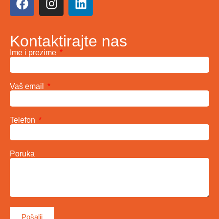
Kontaktirajte nas
Ime i prezime
Vaš email
Telefon
Poruka
Pošalji