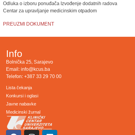
Odluka o izboru ponuđača Izvođenje dodatnih radova
Centar za upravljanje medicinskim otpadom
PREUZMI DOKUMENT
Info
Bolnička 25, Sarajevo
Email: info@kcus.ba
Telefon: +387 33 29 70 00
Lista čekanja
Konkursi i oglasi
Javne nabavke
Medicinski žurnal