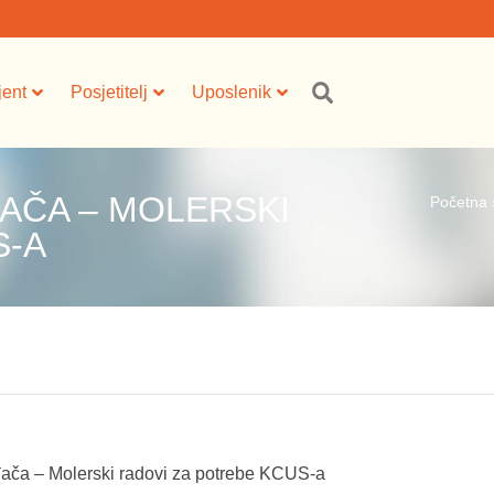
jent
Posjetitelj
Uposlenik
AČA – MOLERSKI
Početna
S-A
ača – Molerski radovi za potrebe KCUS-a