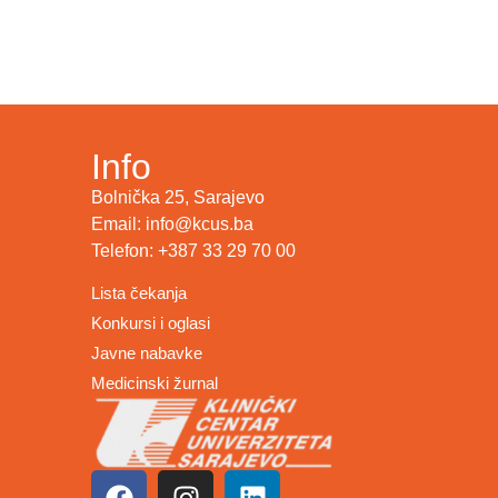
Info
Bolnička 25, Sarajevo
Email: info@kcus.ba
Telefon: +387 33 29 70 00
Lista čekanja
Konkursi i oglasi
Javne nabavke
Medicinski žurnal