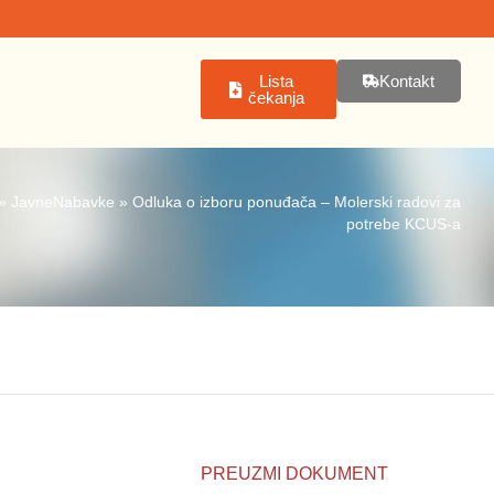
Lista
Kontakt
čekanja
»
JavneNabavke
»
Odluka o izboru ponuđača – Molerski radovi za
potrebe KCUS-a
PREUZMI DOKUMENT