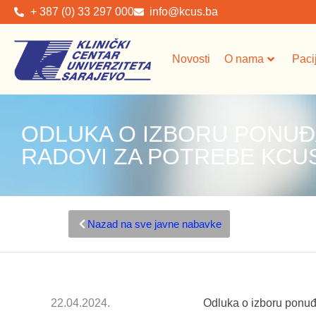
+ 387 (0) 33 297 000
info@kcus.ba
Novosti
O nama
Paci
ODLUKA O IZBORU PONUĐ
RADOVI ZA POTREBE KCU
Nazad na sve javne nabavke
22.04.2024.
Odluka o izboru ponuđ