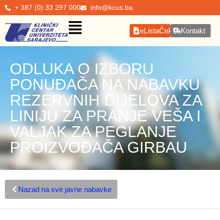
+ 387 (0) 33 297 000
info@kcus.ba
eListaČekanja
Kontakt
ODLUKA O IZBORU
PONUĐAČA NA NABAVKU
REZERVNIH DIJELOVA ZA
LINIJU ZA PRANJE VEŠA I
VALJAK ZA PEGLANJE
PROIZVOĐAČA GIRBAU
Nazad na sve javne nabavke