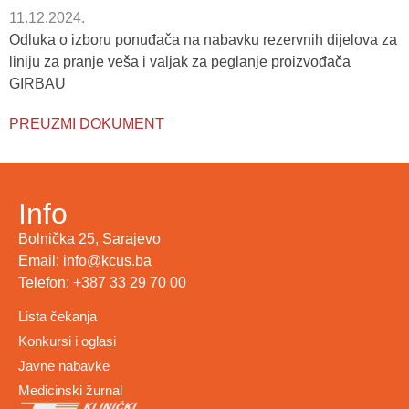
11.12.2024.
Odluka o izboru ponuđača na nabavku rezervnih dijelova za
liniju za pranje veša i valjak za peglanje proizvođača
GIRBAU
PREUZMI DOKUMENT
Info
Bolnička 25, Sarajevo
Email: info@kcus.ba
Telefon: +387 33 29 70 00
Lista čekanja
Konkursi i oglasi
Javne nabavke
Medicinski žurnal