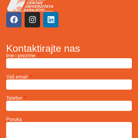
Kontaktirajte nas
Ime i prezime
Vaš email
Telefon
Poruka