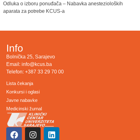
Odluka o izboru ponuđača – Nabavka anestezioloških
aparata za potrebe KCUS-a
Info
Bolnička 25, Sarajevo
Email: info@kcus.ba
Telefon: +387 33 29 70 00
Lista čekanja
Konkursi i oglasi
Javne nabavke
Medicinski žurnal