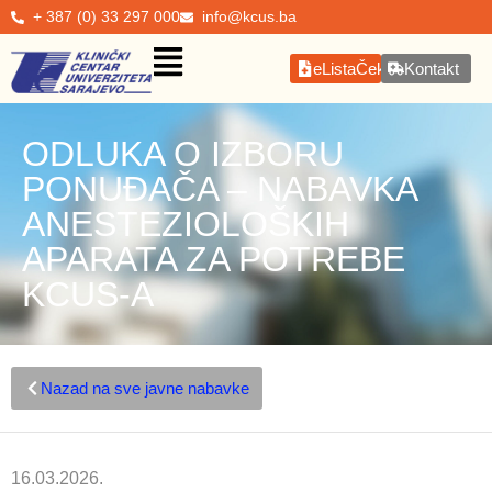
+ 387 (0) 33 297 000
info@kcus.ba
eListaČekanja
Kontakt
ODLUKA O IZBORU
PONUĐAČA – NABAVKA
ANESTEZIOLOŠKIH
APARATA ZA POTREBE
KCUS-A
Nazad na sve javne nabavke
16.03.2026.