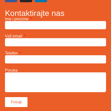
Kontaktirajte nas
Ime i prezime
Vaš email
Telefon
Poruka
Pošalji