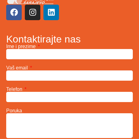
Kontaktirajte nas
Ime i prezime
Vaš email
Telefon
Poruka