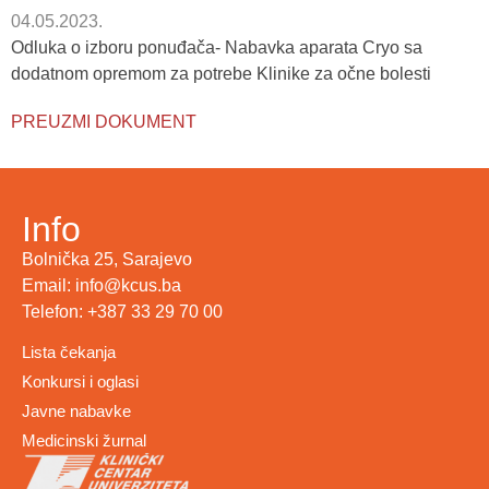
04.05.2023.
Odluka o izboru ponuđača- Nabavka aparata Cryo sa
dodatnom opremom za potrebe Klinike za očne bolesti
PREUZMI DOKUMENT
Info
Bolnička 25, Sarajevo
Email: info@kcus.ba
Telefon: +387 33 29 70 00
Lista čekanja
Konkursi i oglasi
Javne nabavke
Medicinski žurnal