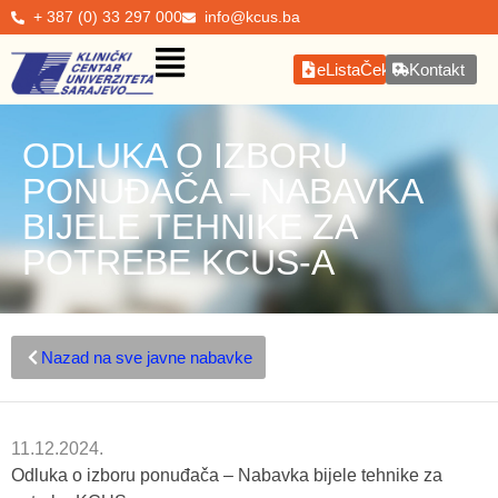
+ 387 (0) 33 297 000
info@kcus.ba
eListaČekanja
Kontakt
ODLUKA O IZBORU
PONUĐAČA – NABAVKA
BIJELE TEHNIKE ZA
POTREBE KCUS-A
Nazad na sve javne nabavke
11.12.2024.
Odluka o izboru ponuđača – Nabavka bijele tehnike za