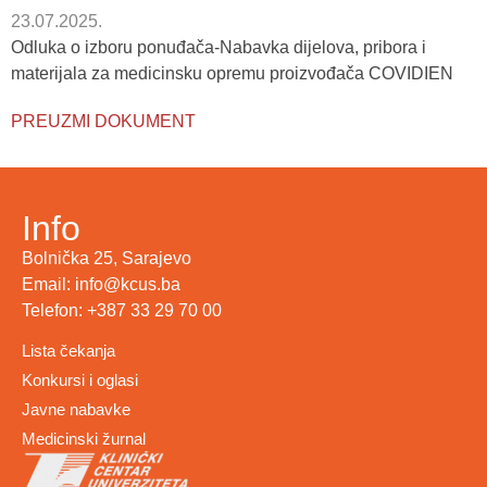
23.07.2025.
Odluka o izboru ponuđača-Nabavka dijelova, pribora i
materijala za medicinsku opremu proizvođača COVIDIEN
PREUZMI DOKUMENT
Info
Bolnička 25, Sarajevo
Email: info@kcus.ba
Telefon: +387 33 29 70 00
Lista čekanja
Konkursi i oglasi
Javne nabavke
Medicinski žurnal