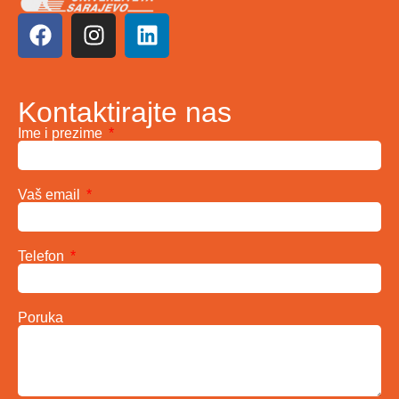
Kontaktirajte nas
Ime i prezime
Vaš email
Telefon
Poruka