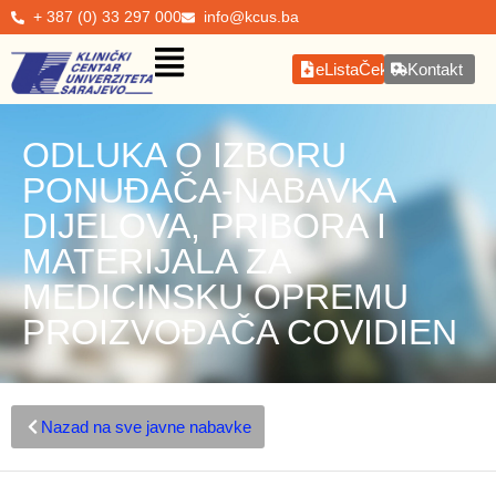
+ 387 (0) 33 297 000
info@kcus.ba
eListaČekanja
Kontakt
ODLUKA O IZBORU
PONUĐAČA-NABAVKA
DIJELOVA, PRIBORA I
MATERIJALA ZA
MEDICINSKU OPREMU
PROIZVOĐAČA COVIDIEN
Nazad na sve javne nabavke