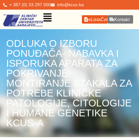
+ 387 (0) 33 297 000
info@kcus.ba
eListaČekanja
Kontakt
ODLUKA O IZBORU
PONUĐAČA- NABAVKA I
ISPORUKA APARATA ZA
POKRIVANJE-
MONTIRANJE STAKALA ZA
POTREBE KLINIČKE
PATOLOGIJE, CITOLOGIJE
I HUMANE GENETIKE
KCUS-A