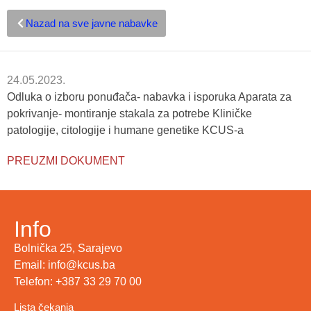
Nazad na sve javne nabavke
24.05.2023.
Odluka o izboru ponuđača- nabavka i isporuka Aparata za
pokrivanje- montiranje stakala za potrebe Kliničke
patologije, citologije i humane genetike KCUS-a
PREUZMI DOKUMENT
Info
Bolnička 25, Sarajevo
Email: info@kcus.ba
Telefon: +387 33 29 70 00
Lista čekanja