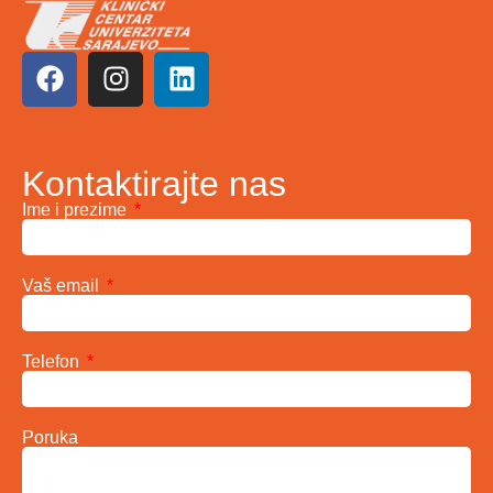
Kontaktirajte nas
Ime i prezime
Vaš email
Telefon
Poruka