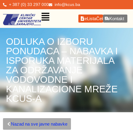
+ 387 (0) 33 297 000
info@kcus.ba
eListaČekanja
Kontakt
ODLUKA O IZBORU
PONUDACA – NABAVKA I
ISPORUKA MATERIJALA
ZA ODRŽAVANJE
VODOVODNE I
KANALIZACIONE MREŽE
KCUS-A
Nazad na sve javne nabavke