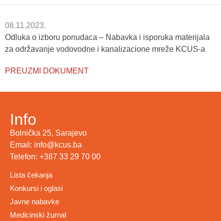
08.11.2023.
Odluka o izboru ponudaca – Nabavka i isporuka materijala
za održavanje vodovodne i kanalizacione mreže KCUS-a
PREUZMI DOKUMENT
Info
Bolnička 25, Sarajevo
Email: info@kcus.ba
Telefon: +387 33 29 70 00
Lista čekanja
Konkursi i oglasi
Javne nabavke
Medicinski žurnal