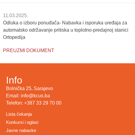
11.03.2025.
Odluka o izboru ponuđača- Nabavka i isporuka uređaja za
automatsko održavanje pritiska u toplotno-predajnoj stanici
Ortopedija
PREUZMI DOKUMENT
Info
Bolnička 25, Sarajevo
Email: info@kcus.ba
Telefon: +387 33 29 70 00
Lista čekanja
Konkursi i oglasi
Javne nabavke