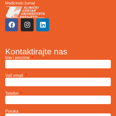
Medicinski žurnal
Kontaktirajte nas
Ime i prezime
Vaš email
Telefon
Poruka