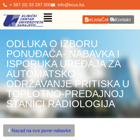
+ 387 (0) 33 297 000
info@kcus.ba
eListaČekanja
Kontakt
ODLUKA O IZBORU
PONUĐAČA- NABAVKA I
ISPORUKA UREĐAJA ZA
AUTOMATSKO
ODRŽAVANJE PRITISKA U
TOPLOTNO-PREDAJNOJ
STANICI RADIOLOGIJA
Nazad na sve javne nabavke