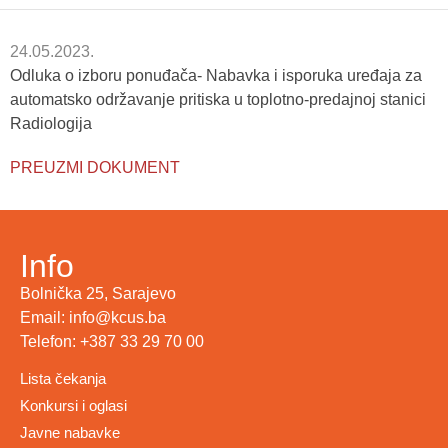
24.05.2023.
Odluka o izboru ponuđača- Nabavka i isporuka uređaja za
automatsko održavanje pritiska u toplotno-predajnoj stanici
Radiologija
PREUZMI DOKUMENT
Info
Bolnička 25, Sarajevo
Email: info@kcus.ba
Telefon: +387 33 29 70 00
Lista čekanja
Konkursi i oglasi
Javne nabavke