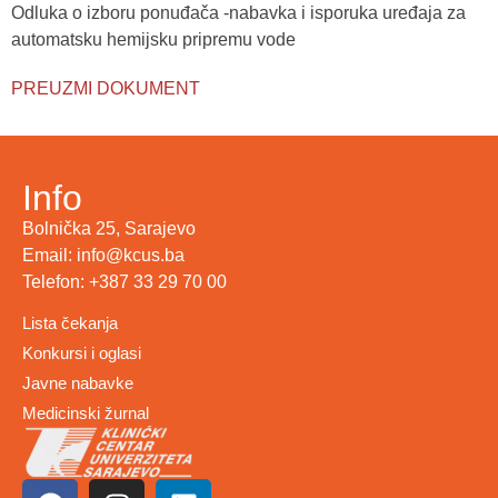
Odluka o izboru ponuđača -nabavka i isporuka uređaja za
automatsku hemijsku pripremu vode
PREUZMI DOKUMENT
Info
Bolnička 25, Sarajevo
Email: info@kcus.ba
Telefon: +387 33 29 70 00
Lista čekanja
Konkursi i oglasi
Javne nabavke
Medicinski žurnal