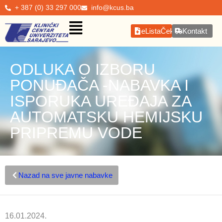
+ 387 (0) 33 297 000
info@kcus.ba
eListaČekanja
Kontakt
ODLUKA O IZBORU
PONUĐAČA -NABAVKA I
ISPORUKA UREĐAJA ZA
AUTOMATSKU HEMIJSKU
PRIPREMU VODE
Nazad na sve javne nabavke
16.01.2024.