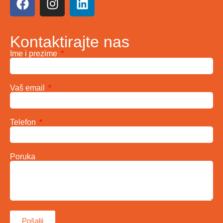
Kontaktirajte nas
Ime i prezime
Vaš email
Telefon
Poruka
Pošalji