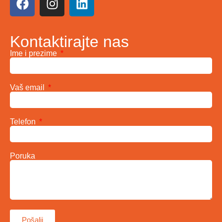
Kontaktirajte nas
Ime i prezime
Vaš email
Telefon
Poruka
Pošalji