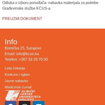
Odluka o izboru ponuđača- nabavka materijala za potrebe
Građevinske službe KCUS-a
PREUZMI DOKUMENT
Info
Bolnička 25, Sarajevo
Email: info@kcus.ba
Telefon: +387 33 29 70 00
Lista čekanja
Konkursi i oglasi
Javne nabavke
Medicinski žurnal