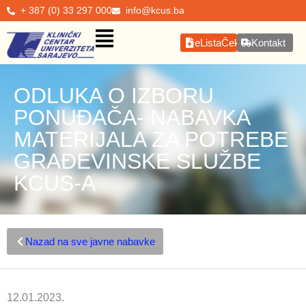
+ 387 (0) 33 297 000
info@kcus.ba
eListaČekanja
Kontakt
ODLUKA O IZBORU
PONUĐAČA- NABAVKA
MATERIJALA ZA POTREBE
GRAĐEVINSKE SLUŽBE
KCUS-A
Nazad na sve javne nabavke
12.01.2023.