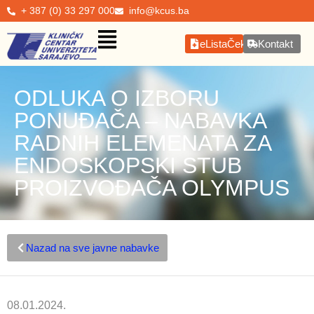
+ 387 (0) 33 297 000
info@kcus.ba
eListaČekanja
Kontakt
ODLUKA O IZBORU
PONUĐAČA – NABAVKA
RADNIH ELEMENATA ZA
ENDOSKOPSKI STUB
PROIZVOĐAČA OLYMPUS
Nazad na sve javne nabavke
08.01.2024.