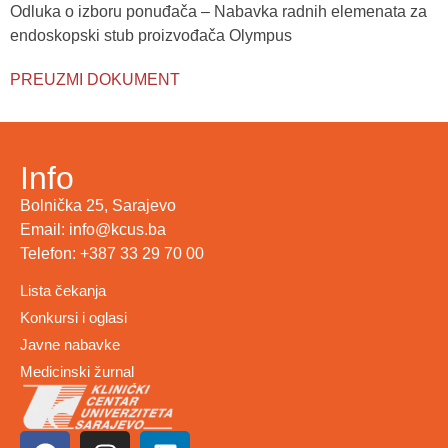
Odluka o izboru ponuđača – Nabavka radnih elemenata za
endoskopski stub proizvođača Olympus
PREUZMI DOKUMENT
Info
Bolnička 25, Sarajevo
Email: info@kcus.ba
Telefon: +387 33 29 70 00
Lista čekanja
Konkursi i oglasi
Javne nabavke
Medicinski žurnal