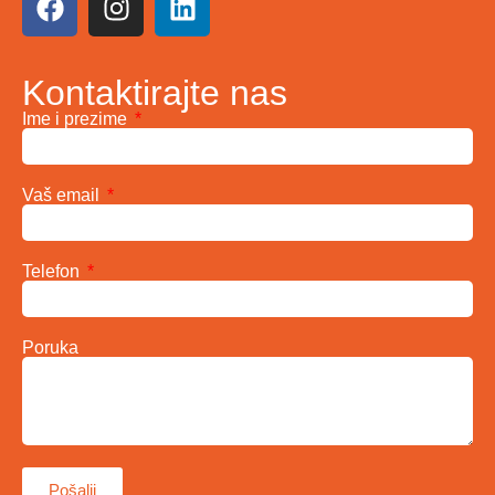
Kontaktirajte nas
Ime i prezime
Vaš email
Telefon
Poruka
Pošalji