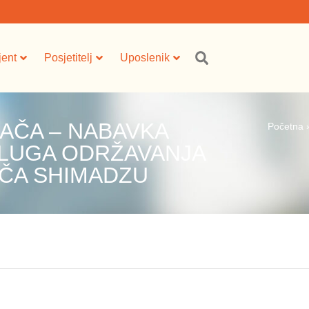
jent
Posjetitelj
Uposlenik
AČA – NABAVKA
Početna
SLUGA ODRŽAVANJA
ČA SHIMADZU