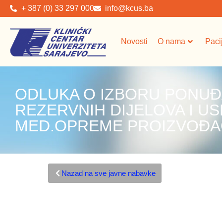
+ 387 (0) 33 297 000
info@kcus.ba
Novosti
O nama
Paci
ODLUKA O IZBORU PONUĐ
REZERVNIH DIJELOVA I U
MED.OPREME PROIZVOĐA
Nazad na sve javne nabavke