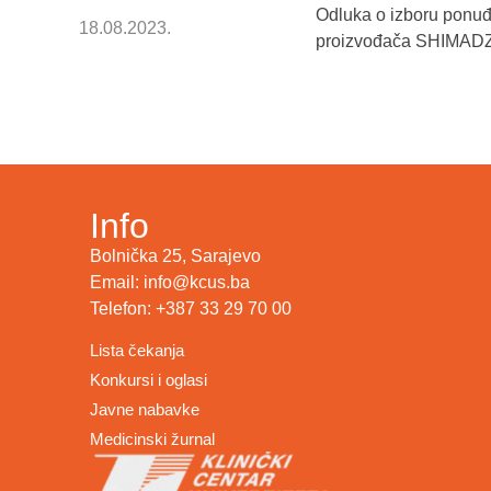
Odluka o izboru ponuđ
18.08.2023.
proizvođača SHIMAD
Info
Bolnička 25, Sarajevo
Email: info@kcus.ba
Telefon: +387 33 29 70 00
Lista čekanja
Konkursi i oglasi
Javne nabavke
Medicinski žurnal