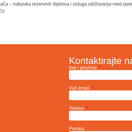
ača – nabavka rezervnih dijelova i usluga održavanja med.op
ZU
Kontaktirajte n
Ime i prezime
Vaš email
Telefon
Poruka