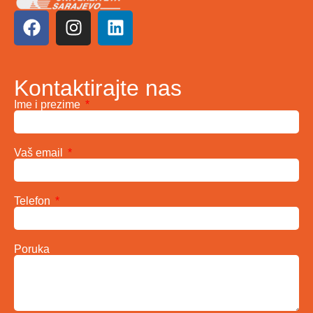
Kontaktirajte nas
Ime i prezime
Vaš email
Telefon
Poruka