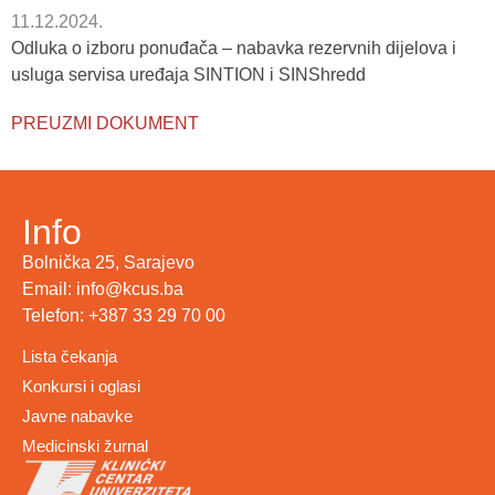
11.12.2024.
Odluka o izboru ponuđača – nabavka rezervnih dijelova i
usluga servisa uređaja SINTION i SINShredd
PREUZMI DOKUMENT
Info
Bolnička 25, Sarajevo
Email: info@kcus.ba
Telefon: +387 33 29 70 00
Lista čekanja
Konkursi i oglasi
Javne nabavke
Medicinski žurnal