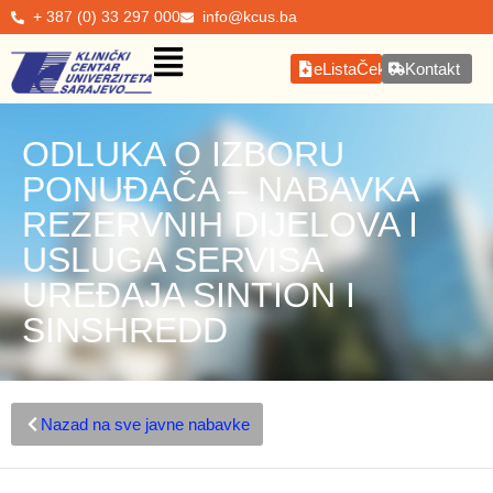
+ 387 (0) 33 297 000
info@kcus.ba
eListaČekanja
Kontakt
ODLUKA O IZBORU
PONUĐAČA – NABAVKA
REZERVNIH DIJELOVA I
USLUGA SERVISA
UREĐAJA SINTION I
SINSHREDD
Nazad na sve javne nabavke