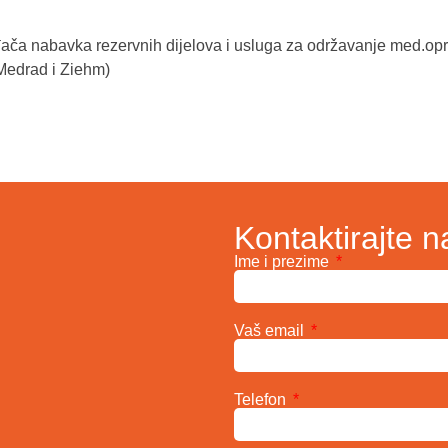
ača nabavka rezervnih dijelova i usluga za održavanje med.o
Medrad i Ziehm)
Kontaktirajte n
Ime i prezime
Vaš email
Telefon