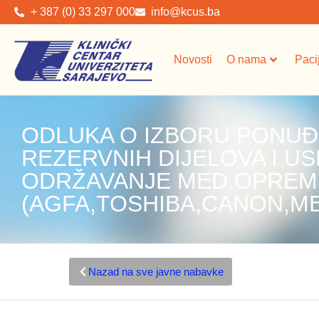
+ 387 (0) 33 297 000
info@kcus.ba
Novosti
O nama
Paci
ODLUKA O IZBORU PONUĐ
REZERVNIH DIJELOVA I U
ODRŽAVANJE MED.OPREM
(AGFA,TOSHIBA,CANON,ME
Nazad na sve javne nabavke