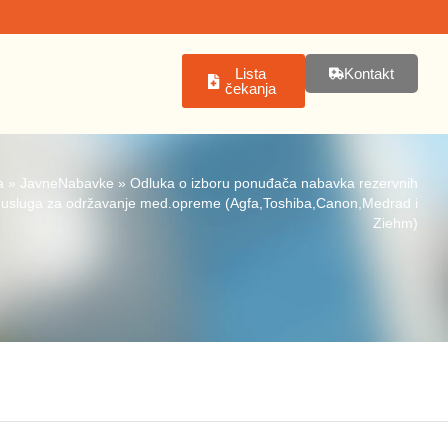
Lista
Kontakt
čekanja
a
»
JavneNabavke
»
Odluka o izboru ponuđača nabavka rezervnih
 i usluga za održavanje med.opreme (Agfa,Toshiba,Canon,Medrad i
Ziehm)