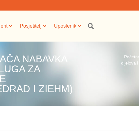
jent
Posjetitelj
Uposlenik
AČA NABAVKA
Početn
dijelova
SLUGA ZA
E
DRAD I ZIEHM)