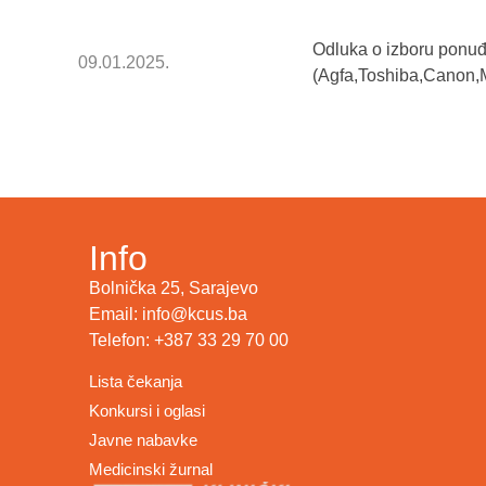
Odluka o izboru ponuđ
09.01.2025.
(Agfa,Toshiba,Canon,
Info
Bolnička 25, Sarajevo
Email: info@kcus.ba
Telefon: +387 33 29 70 00
Lista čekanja
Konkursi i oglasi
Javne nabavke
Medicinski žurnal