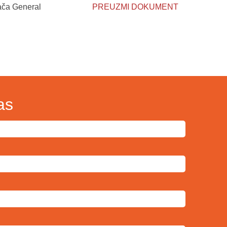
ača General
PREUZMI DOKUMENT
as