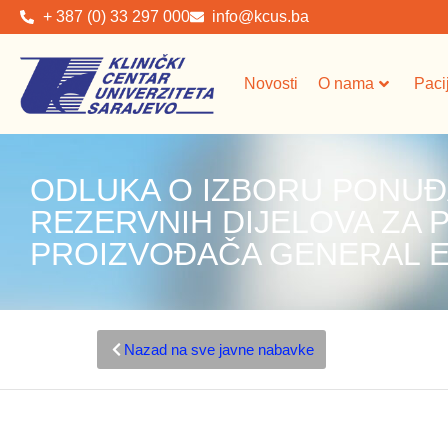
+ 387 (0) 33 297 000
info@kcus.ba
Novosti
O nama
Paci
ODLUKA O IZBORU PONUĐ
REZERVNIH DIJELOVA ZA 
PROIZVOĐAČA GENERAL E
Nazad na sve javne nabavke