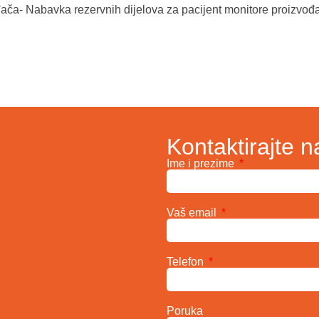
ača- Nabavka rezervnih dijelova za pacijent monitore proizvođ
Kontaktirajte n
Ime i prezime
Vaš email
Telefon
Poruka