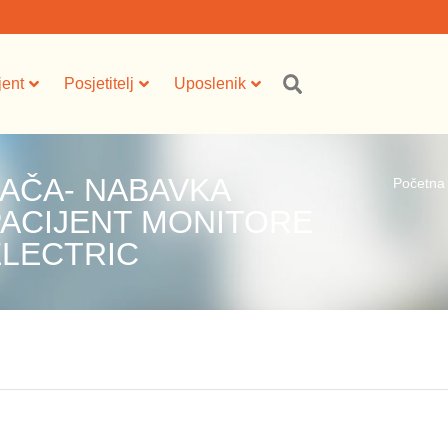
jent
Posjetitelj
Uposlenik
AČA- NABAVKA
Početna
PACIJENT MONITORE
LECTRIC