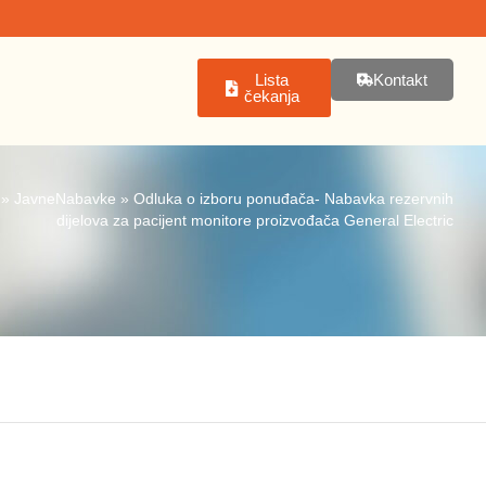
Lista
Kontakt
čekanja
»
JavneNabavke
»
Odluka o izboru ponuđača- Nabavka rezervnih
dijelova za pacijent monitore proizvođača General Electric