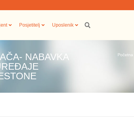
jent
Posjetitelj
Uposlenik
AČA- NABAVKA
Početna
UREĐAJE
LESTONE