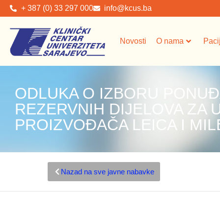
+ 387 (0) 33 297 000
info@kcus.ba
Novosti
O nama
Paci
ODLUKA O IZBORU PONUĐ
REZERVNIH DIJELOVA ZA 
PROIZVOĐAČA LEICA I MI
Nazad na sve javne nabavke