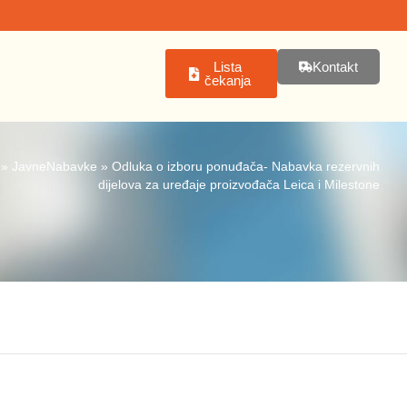
Lista
Kontakt
čekanja
»
JavneNabavke
»
Odluka o izboru ponuđača- Nabavka rezervnih
dijelova za uređaje proizvođača Leica i Milestone