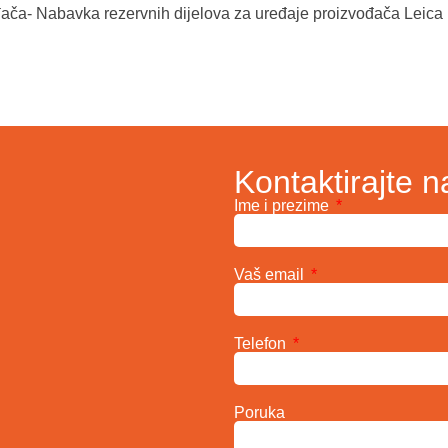
ača- Nabavka rezervnih dijelova za uređaje proizvođača Leica 
Kontaktirajte n
Ime i prezime
Vaš email
Telefon
Poruka