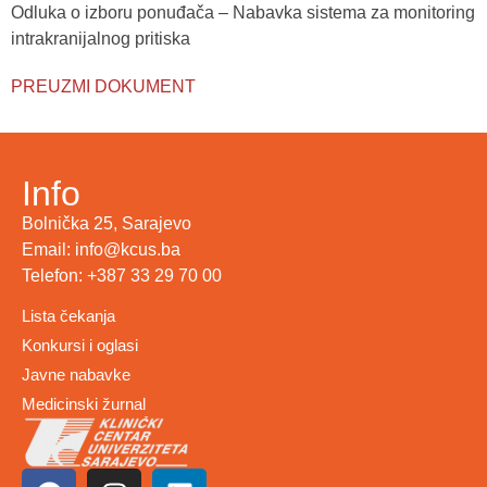
Odluka o izboru ponuđača – Nabavka sistema za monitoring
intrakranijalnog pritiska
PREUZMI DOKUMENT
Info
Bolnička 25, Sarajevo
Email: info@kcus.ba
Telefon: +387 33 29 70 00
Lista čekanja
Konkursi i oglasi
Javne nabavke
Medicinski žurnal