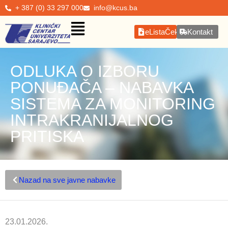
+ 387 (0) 33 297 000
info@kcus.ba
eListaČekanja
Kontakt
ODLUKA O IZBORU
PONUĐAČA – NABAVKA
SISTEMA ZA MONITORING
INTRAKRANIJALNOG
PRITISKA
Nazad na sve javne nabavke
23.01.2026.