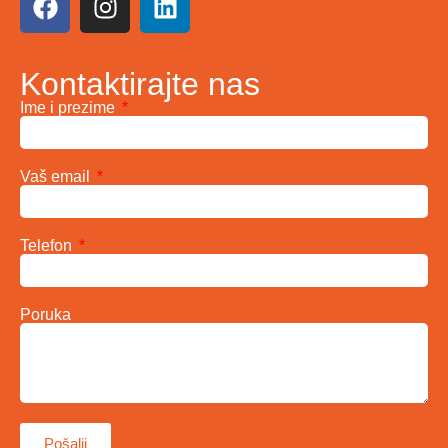
Kontaktirajte nas
Ime i prezime
Vaš email
Telefon
Poruka
Pošalji