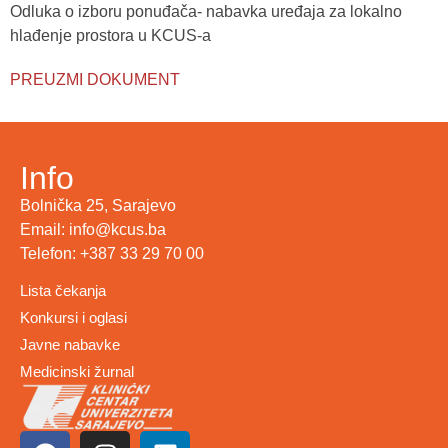
Odluka o izboru ponuđača- nabavka uređaja za lokalno
hlađenje prostora u KCUS-a
PREUZMI DOKUMENT
Info
Bolnička 25, Sarajevo
Email: info@kcus.ba
Telefon: +387 33 29 70 00
Lista čekanja
Konkursi i oglasi
Javne nabavke
Medicinski žurnal