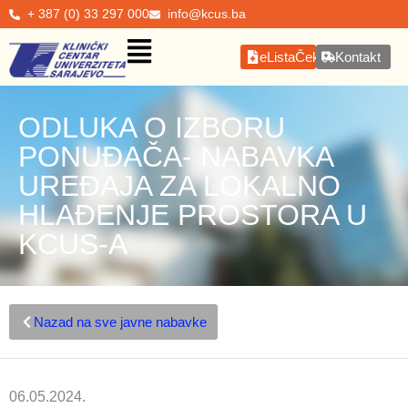
+ 387 (0) 33 297 000
info@kcus.ba
eListaČekanja
Kontakt
ODLUKA O IZBORU
PONUĐAČA- NABAVKA
UREĐAJA ZA LOKALNO
HLAĐENJE PROSTORA U
KCUS-A
Nazad na sve javne nabavke
06.05.2024.