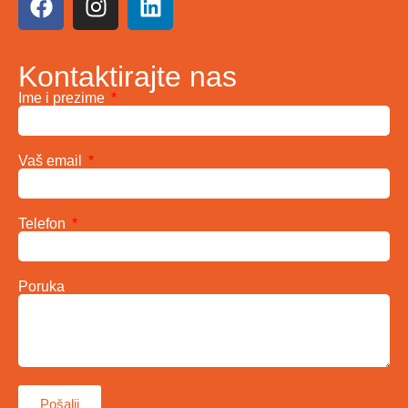
Kontaktirajte nas
Ime i prezime
Vaš email
Telefon
Poruka
Pošalji