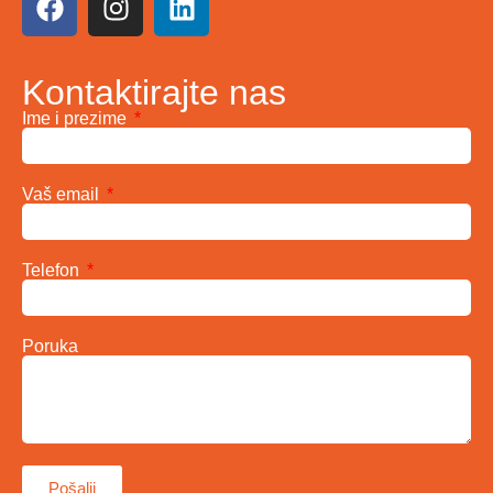
Kontaktirajte nas
Ime i prezime
Vaš email
Telefon
Poruka
Pošalji