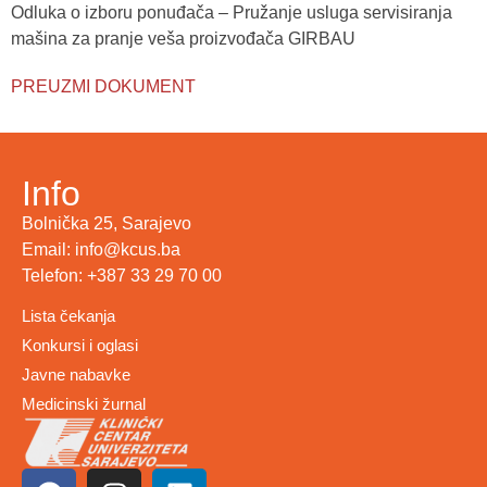
Odluka o izboru ponuđača – Pružanje usluga servisiranja
mašina za pranje veša proizvođača GIRBAU
PREUZMI DOKUMENT
Info
Bolnička 25, Sarajevo
Email: info@kcus.ba
Telefon: +387 33 29 70 00
Lista čekanja
Konkursi i oglasi
Javne nabavke
Medicinski žurnal