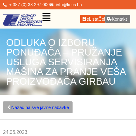
+ 387 (0) 33 297 000
info@kcus.ba
eListaČekanja
Kontakt
ODLUKA O IZBORU
PONUĐAČA – PRUŽANJE
USLUGA SERVISIRANJA
MAŠINA ZA PRANJE VEŠA
PROIZVOĐAČA GIRBAU
Nazad na sve javne nabavke
24.05.2023.