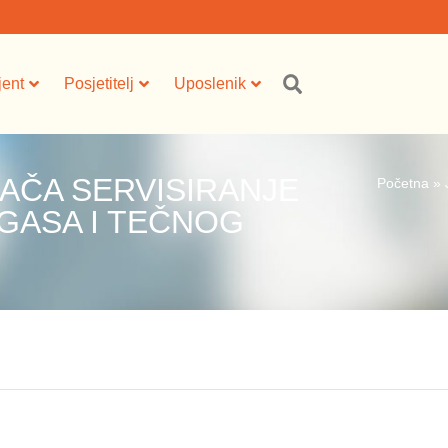
jent
Posjetitelj
Uposlenik
AČA SERVISIRANJE
Početna
»
GASA I TEČNOG