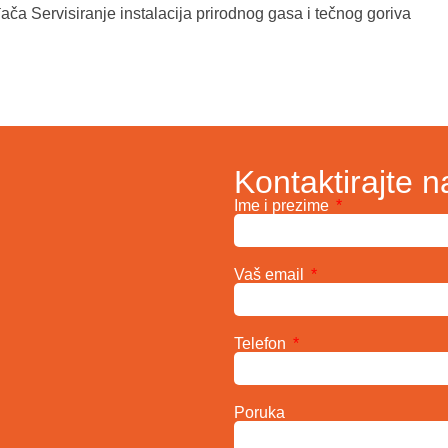
ča Servisiranje instalacija prirodnog gasa i tečnog goriva
Kontaktirajte n
Ime i prezime
Vaš email
Telefon
Poruka