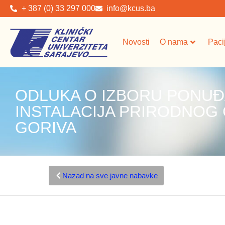
+ 387 (0) 33 297 000
info@kcus.ba
Novosti
O nama
Paci
ODLUKA O IZBORU PONUĐ
INSTALACIJA PRIRODNOG 
GORIVA
Nazad na sve javne nabavke