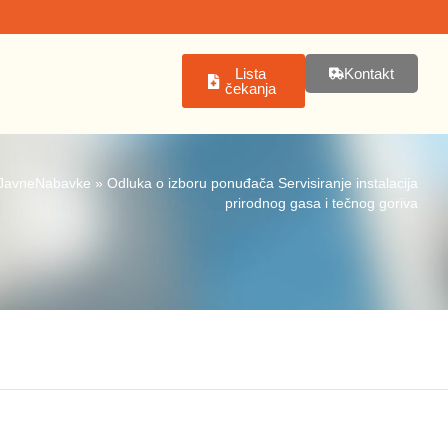
Lista
Kontakt
čekanja
JavneNabavke
»
Odluka o izboru ponuđača Servisiranje instalacija
prirodnog gasa i tečnog goriva