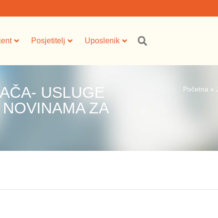
jent
Posjetitelj
Uposlenik
AČA- USLUGE
Početna
»
 NOVINAMA ZA