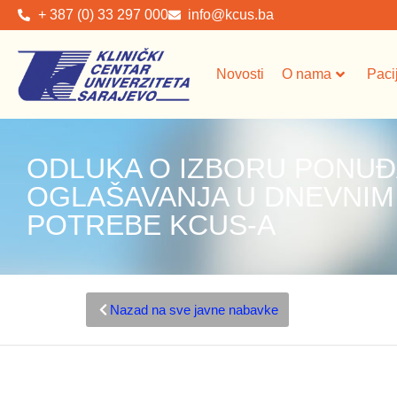
+ 387 (0) 33 297 000
info@kcus.ba
Novosti
O nama
Paci
ODLUKA O IZBORU PONUĐ
OGLAŠAVANJA U DNEVNIM
POTREBE KCUS-A
Nazad na sve javne nabavke