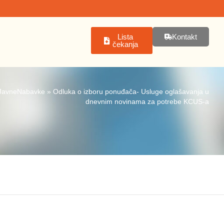
Lista
Kontakt
čekanja
JavneNabavke
»
Odluka o izboru ponuđača- Usluge oglašavanja u
dnevnim novinama za potrebe KCUS-a