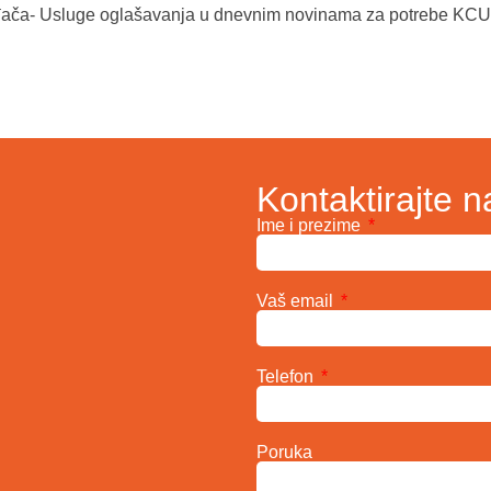
đača- Usluge oglašavanja u dnevnim novinama za potrebe KC
Kontaktirajte n
Ime i prezime
Vaš email
Telefon
Poruka